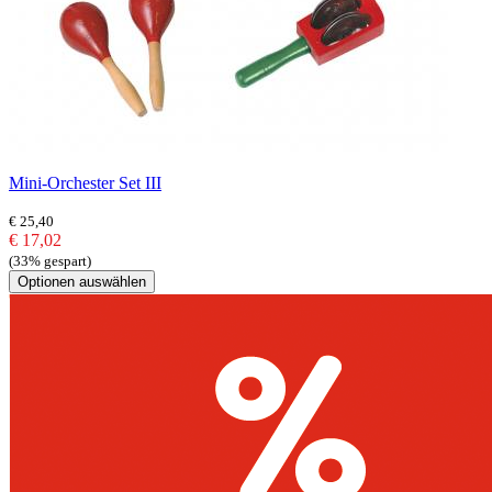
Mini-Orchester Set III
€ 25,40
€ 17,02
(33% gespart)