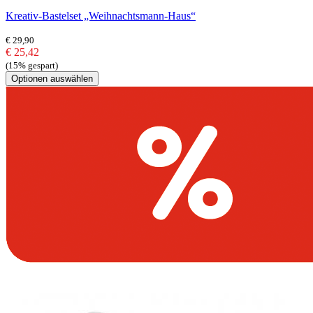
Kreativ-Bastelset „Weihnachtsmann-Haus“
€ 29,90
€ 25,42
(15% gespart)