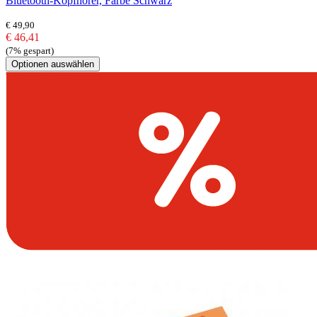
Bluetooth-Kopfhörer, Farbe Schwarz
€ 49,90
€ 46,41
(7% gespart)