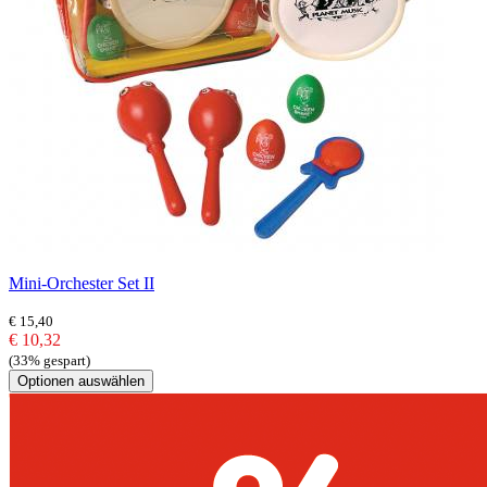
Mini-Orchester Set II
€ 15,40
€ 10,32
(33% gespart)