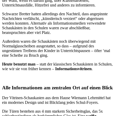
der Wahl, wenn es darum ging, über Klassenarbeiten,
Unterrichtsausfälle, Hitzefrei und anderes zu informieren.
Schwarze Bretter hatten allerdings den Nachteil, dass angepinnte
Nachrichten verfälscht, „künstlerisch verziert“ oder abgerissen
werden konnten. Alternativ als Informationsmedien verwendete
Schaukästen in den Schulen waren zwar abschließbar,
beanspruchten aber viel Platz.
Außerdem waren die Schaukästen noch überwiegend mit
Normalglasscheiben ausgestattet, so dass – aufgrund des
ungestümen Treibens der Kinder in Unterrichtspausen – öfter ‘mal
eine Scheibe zu Bruch ging.
Heute benutzt man
– statt der klassischen Schaukästen in Schulen,
wie wir sie von früher kennen –
Informationsvitrinen
.
Alle Informationen am zentralen Ort auf einen Blick
Der Vitrinen-Schaukasten aus dem Hause Wiemann Lehrmittel hat
ein modernes Design und ist Blickfang jedes Schul-Foyers.
Die Türen bestehen aus 4 mm starkem Sicherheitsglas, das 5x
schlagbeständiger als herkömmliches Glas ist. Eine
weiße