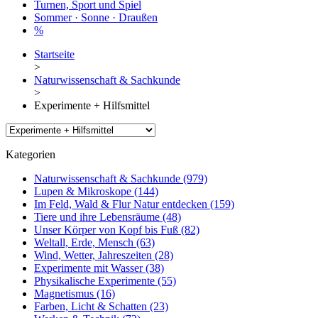
Turnen, Sport und Spiel
Sommer · Sonne · Draußen
%
Startseite
>
Naturwissenschaft & Sachkunde
>
Experimente + Hilfsmittel
Kategorien
Naturwissenschaft & Sachkunde
(979)
Lupen & Mikroskope
(144)
Im Feld, Wald & Flur Natur entdecken
(159)
Tiere und ihre Lebensräume
(48)
Unser Körper von Kopf bis Fuß
(82)
Weltall, Erde, Mensch
(63)
Wind, Wetter, Jahreszeiten
(28)
Experimente mit Wasser
(38)
Physikalische Experimente
(55)
Magnetismus
(16)
Farben, Licht & Schatten
(23)