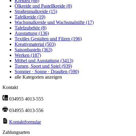
Kreiden
(68)
Ölkreide und Pastellkreide
(8)
Straßenmalkreide
(15)
Tafelkreide
(19)
Wachsmalkreide und Wachsmalstifte
(17)
Tafelzubehör
(8)
Ausstattung
(136)
Textiles Gestalten und Filzen
(196)
Kreativmaterial
(503)
Saisonbasteln
(363)
Werken
(187)
Möbel und Ausstattung
(3413)
Turnen, Sport und Spiel
(939)
Sommer · Sonne · Draußen
(590)
alle Kategorien anzeigen
Kontakt
034955 4013-555
034955 4013-556
Kontaktformular
Zahlungsarten